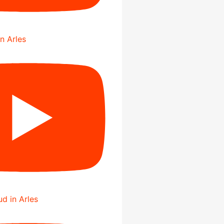
in Arles
d in Arles