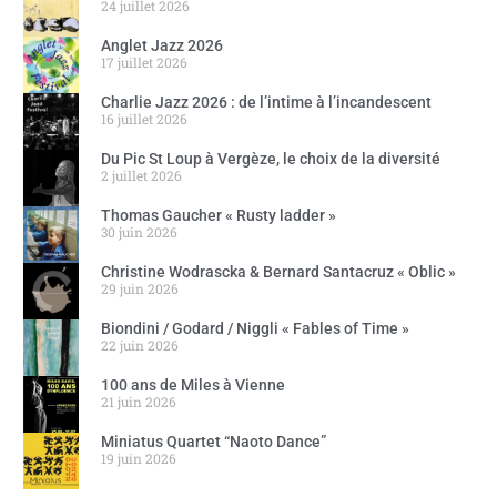
24 juillet 2026
Anglet Jazz 2026
17 juillet 2026
Charlie Jazz 2026 : de l’intime à l’incandescent
16 juillet 2026
Du Pic St Loup à Vergèze, le choix de la diversité
2 juillet 2026
Thomas Gaucher « Rusty ladder »
30 juin 2026
Christine Wodrascka & Bernard Santacruz « Oblic »
29 juin 2026
Biondini / Godard / Niggli « Fables of Time »
22 juin 2026
100 ans de Miles à Vienne
21 juin 2026
Miniatus Quartet “Naoto Dance”
19 juin 2026