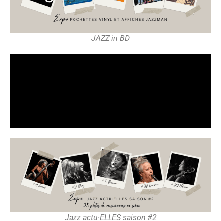
JAZZ in BD
Jazz actu·ELLES saison #2