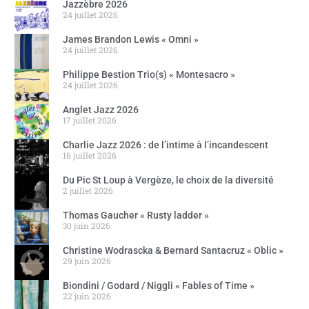
Jazzèbre 2026
24 juillet 2026
James Brandon Lewis « Omni »
24 juillet 2026
Philippe Bestion Trio(s) « Montesacro »
24 juillet 2026
Anglet Jazz 2026
17 juillet 2026
Charlie Jazz 2026 : de l’intime à l’incandescent
16 juillet 2026
Du Pic St Loup à Vergèze, le choix de la diversité
2 juillet 2026
Thomas Gaucher « Rusty ladder »
30 juin 2026
Christine Wodrascka & Bernard Santacruz « Oblic »
29 juin 2026
Biondini / Godard / Niggli « Fables of Time »
22 juin 2026