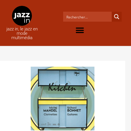
jazz in, le jazz en
mode
multimédia