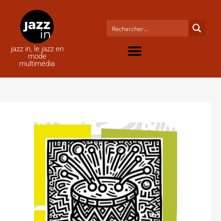
jazz in, le jazz en
mode
multimédia