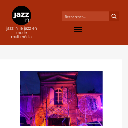
jazz in, le jazz en
mode
multimédia