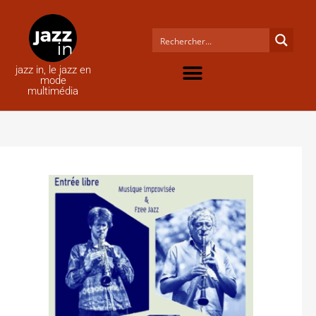
jazz in, le jazz en
mode
multimédia