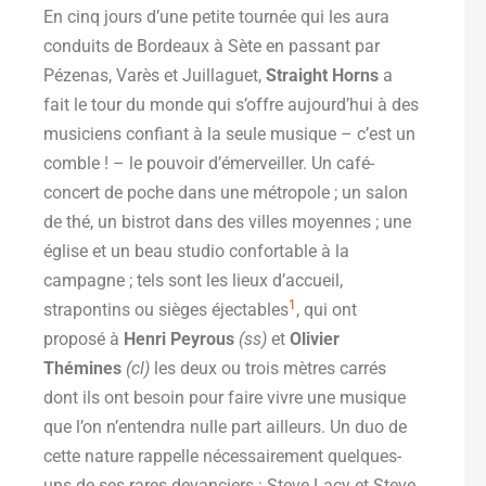
En cinq jours d’une petite tournée qui les aura
conduits de Bordeaux à Sète en passant par
Pézenas, Varès et Juillaguet,
Straight Horns
a
fait le tour du monde qui s’offre aujourd’hui à des
musiciens confiant à la seule musique – c’est un
comble ! – le pouvoir d’émerveiller. Un café-
concert de poche dans une métropole ; un salon
de thé, un bistrot dans des villes moyennes ; une
église et un beau studio confortable à la
campagne ; tels sont les lieux d’accueil,
1
strapontins ou sièges éjectables
, qui ont
proposé à
Henri Peyrous
(ss)
et
Olivier
Thémines
(cl)
les deux ou trois mètres carrés
dont ils ont besoin pour faire vivre une musique
que l’on n’entendra nulle part ailleurs. Un duo de
cette nature rappelle nécessairement quelques-
uns de ses rares devanciers : Steve Lacy et Steve