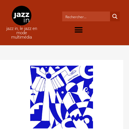
jazz in, le jazz en
mode
multimédia