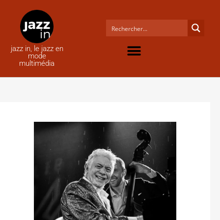
jazz in, le jazz en
mode
multimédia