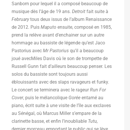
Sanborn pour lequel il a composé beaucoup de
musique dès l’âge de 19 ans.
Detroit
fait suite à
February
tous deux issus de l’album Renaissance
de 2012. Puis
Maputo
ensuite, composé en 1985,
prend la relève avant d’enchainer sur un autre
hommage au bassiste de légende qu’est Jaco
Pastorius avec
Mr Pastorius
qu’il a beaucoup
joué avecMiles Davis où le son de trompette de
Russell Gunn fait d’ailleurs beaucoup penser. Les
solos du bassiste sont toujours aussi
éblouissants avec des slaps ravageurs et funky.
Le concert se terminera avec le rageur
Run For
Cover
, puis le mélancolique
Gorée
entamé au
piano, écrit suite à une visite de l’île aux exclaves
au Sénégal, où Marcus Miller s’empare de la
clarinette basse, et enfin l’inoubliable
Tutu,
dernier morceau emportant le public qui se lève