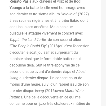
Renato Paris
aux claviers et voix et de
Rod
Youngs
à la batterie, elle rend hommage avec
son dernier et troisième album “
Ibio-Ibio
” (2022)
à ses racines nigérianes et à la tribu Ibibio dont
sont issus ses ancêtres. Mais pas que,
puisqu’elle attaque vivement le concert avec
Tappin the Land Turtle
de son second album
“
The People Could Fly”
(2018)où c’est l’occasion
d’écouter le scat jouissif et surprenant du
pianiste ainsi que le formidable batteur qui
dégouline déjà. Suit le titre éponyme de ce
second disque avant d’entendre
Ekpe
et
Abasi
Isang
du dernier disque. Un concert court de
moins d’une heure, suivi d’un rappel issu de son
premier disque
Isang
(2016)avec
Mami Wata
Returns.
Une belle découverte en ce qui me
concerne pour un jazz très chaleureux mâtiné de