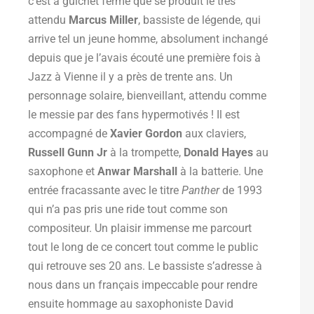
c’est à guichet fermé que se produit le très
attendu
Marcus Miller
, bassiste de légende, qui
arrive tel un jeune homme, absolument inchangé
depuis que je l’avais écouté une première fois à
Jazz à Vienne il y a près de trente ans. Un
personnage solaire, bienveillant, attendu comme
le messie par des fans hypermotivés ! Il est
accompagné de
Xavier Gordon
aux claviers,
Russell Gunn Jr
à la trompette,
Donald Hayes
au
saxophone et
Anwar Marshall
à la batterie. Une
entrée fracassante avec le titre
Panther
de 1993
qui n’a pas pris une ride tout comme son
compositeur. Un plaisir immense me parcourt
tout le long de ce concert tout comme le public
qui retrouve ses 20 ans. Le bassiste s’adresse à
nous dans un français impeccable pour rendre
ensuite hommage au saxophoniste David