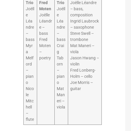
Trio
Fred
Trio
Joëlle Léandre
Joëll
Moten
Joëll
– bass,
e
Joëlle
e
composition
Léa
Léandr
Léa
Ingrid Laubrock
ndre
e –
ndre
– saxophone
–
bass
–
Steve Swell –
bass
Fred
bass
trombone
Myr
Moten
Crai
Mat Maneri –
a
–
g
viola
Melf
poetry
Tab
Jason Hwang –
ord
orn
violin
–
–
Fred Lonberg-
pian
pian
Holm – cello
o
o
Joe Morris –
Nico
Mat
guitar
le
Man
Mitc
eri –
hell
viola
–
flute