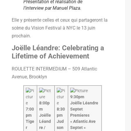
Présentation et réalisation de
l’interview par Manuel Plaza.
Elle y présente celles et ceux qui partageront la
scène du Vision Festival à NYC le 13 juin
prochain.
Joëlle Léandre​
: Celebrating a
Lifetime of Achievement
ROULETTE INTERMEDIUM – 509 Atlantic
Avenue, Brooklyn
9:30pm
8:00p
Joëlle Léandre
7:00
m
8:30
Septet
pm
Joëlle
pm
Premieres
Tige
Léand
Jud
« Atlantic Ave
r
re /
son
Septet »​