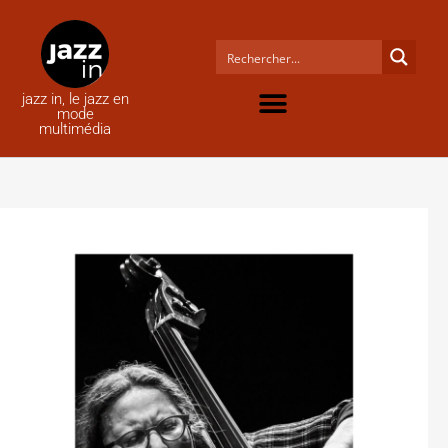
jazz in, le jazz en
mode
multimédia