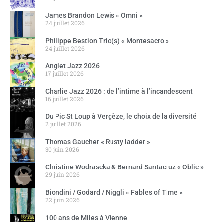
James Brandon Lewis « Omni »
24 juillet 2026
Philippe Bestion Trio(s) « Montesacro »
24 juillet 2026
Anglet Jazz 2026
17 juillet 2026
Charlie Jazz 2026 : de l’intime à l’incandescent
16 juillet 2026
Du Pic St Loup à Vergèze, le choix de la diversité
2 juillet 2026
Thomas Gaucher « Rusty ladder »
30 juin 2026
Christine Wodrascka & Bernard Santacruz « Oblic »
29 juin 2026
Biondini / Godard / Niggli « Fables of Time »
22 juin 2026
100 ans de Miles à Vienne