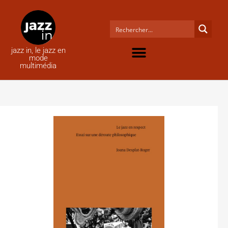
jazz in, le jazz en
mode
multimédia