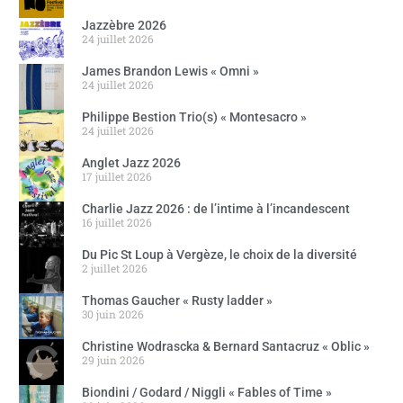
Jazzèbre 2026
24 juillet 2026
James Brandon Lewis « Omni »
24 juillet 2026
Philippe Bestion Trio(s) « Montesacro »
24 juillet 2026
Anglet Jazz 2026
17 juillet 2026
Charlie Jazz 2026 : de l’intime à l’incandescent
16 juillet 2026
Du Pic St Loup à Vergèze, le choix de la diversité
2 juillet 2026
Thomas Gaucher « Rusty ladder »
30 juin 2026
Christine Wodrascka & Bernard Santacruz « Oblic »
29 juin 2026
Biondini / Godard / Niggli « Fables of Time »