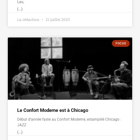
Lau,
(...)
La rédaction
21 juillet 2023
FOCUS
Le Confort Moderne est à Chicago
Début d’année faste au Confort Moderne, estampillé Chicago :
JAZZ
(...)