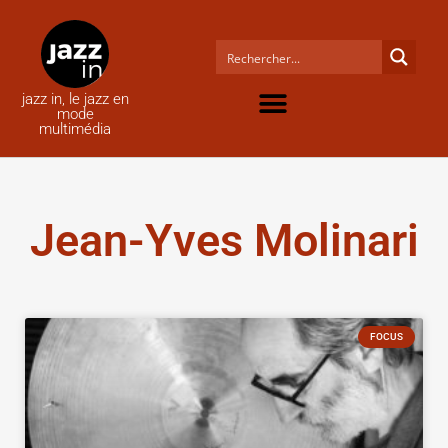
jazz in, le jazz en
mode
multimédia
Jean-Yves Molinari
FOCUS