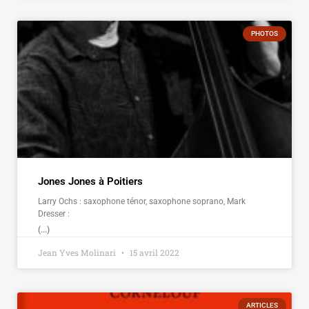
PHOTOS
Jones Jones à Poitiers
Larry Ochs : saxophone ténor, saxophone soprano, Mark
Dresser :
(...)
Jean Yves Molinari
15 avril 2022
ARTICLES