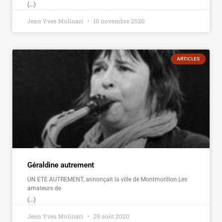
(...)
Jean Yves Molinari
10 novembre 2020
ARTICLES
Géraldine autrement
UN ETE AUTREMENT, annonçait la ville de Montmorillon.Les
amateurs de
(...)
Jean Yves Molinari
29 août 2020