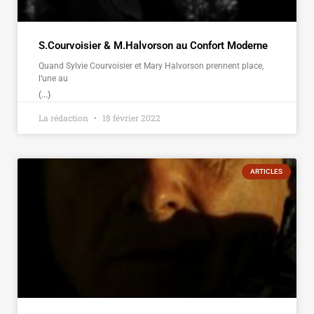
S.Courvoisier & M.Halvorson au Confort Moderne
Quand Sylvie Courvoisier et Mary Halvorson prennent place,
l’une au
(...)
La rédaction
18 février 2022
ARTICLES