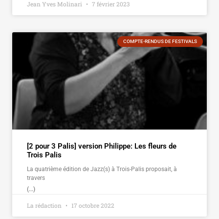
Jean Yves Molinari
7 février 2023
COMPTE-RENDUS DE FESTIVALS
[2 pour 3 Palis] version Philippe: Les fleurs de
Trois Palis
La quatrième édition de Jazz(s) à Trois-Palis proposait, à
travers
(...)
La rédaction
17 octobre 2022