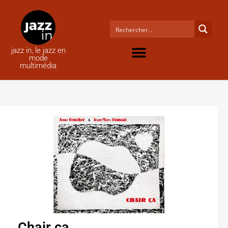
jazz in, le jazz en
mode
multimédia
Chair ça