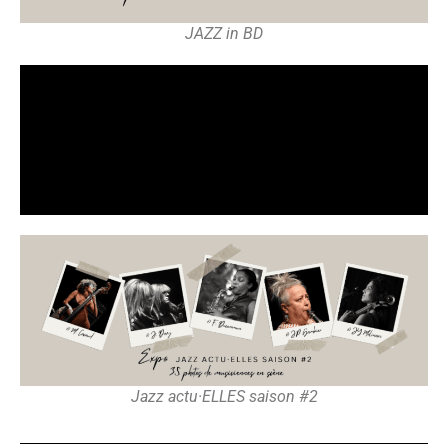
JAZZ in BD
Jazz actu·ELLES saison #2