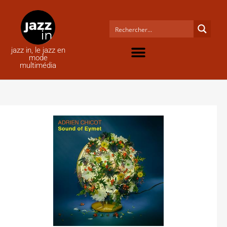
jazz in, le jazz en
mode
multimédia