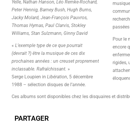
Yelle, Nathan Hanson, Léo Remke-Rochard,
musique
Peter Hennig, Barney Bush, Hugh Burns,
communes
Jacky Molard, Jean-François Pauvros,
recherch
Thomas Hymas, Paul Clarvis, Stokley
passées 
Williams, Stan Sulzmann, Ginny David
Pour le 
«
L’exemple type de ce que pourrait
encore q
(devrait ?) être la musique de ces dix
enfermer
prochaines années : un creuset proprement
rigides,
inclassable. Rafraîchissant.
»
attachem
Serge Loupien in
Libération
, 5 décembre
éloquenc
1988 – sélection disques de l’année.
Ces albums sont disponibles chez les disquaires et distri
PARTAGER