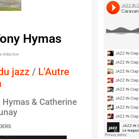
Tony Hymas
a rédaction
du jazz
/
L’Autre
n
 Hymas & Catherine
unay
DERS