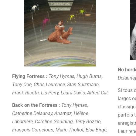
No borde
Flying Fortress :
Tony Hymas, Hugh Burns,
Delaunay
Tony Coe, Chris Laurence, Stan Sulzmann,
Si tous 
Frank Ricotti, Lis Perry, Laura Davis, Alfred Cat
larges o
Back on the Fortress :
Tony Hymas,
classiqu
Catherine Delaunay, Anamaz, Hélène
parfois t
Labarrière, Caroline Goulding, Terry Bozzio,
enregist
François Corneloup, Marie Thollot, Elsa Birgé,
Leur ren