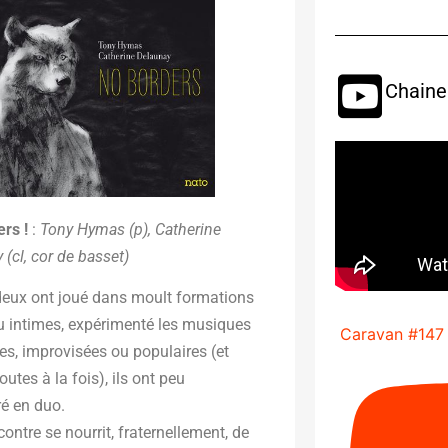
Chaine
rs !
:
Tony Hymas (p), Catherine
 (cl, cor de basset)
deux ont joué dans moult formations
u intimes, expérimenté les musiques
Caravan #147
es, improvisées ou populaires (et
outes à la fois), ils ont peu
ré en duo.
contre se nourrit, fraternellement, de