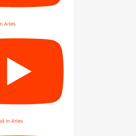
in Arles
d in Arles