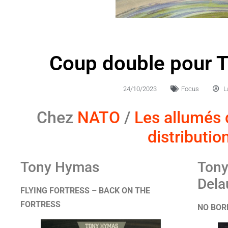
Coup double pour 
24/10/2023
Focus
L
Chez
NATO
/
Les allumés 
distributio
Tony Hymas
Tony
Dela
FLYING FORTRESS – BACK ON THE
FORTRESS
NO BOR