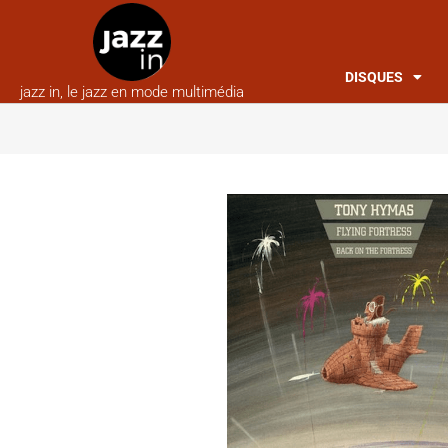
DISQUES
jazz in, le jazz en mode multimédia