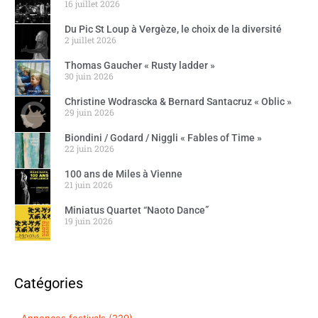
16 juillet 2026
Du Pic St Loup à Vergèze, le choix de la diversité
2 juillet 2026
Thomas Gaucher « Rusty ladder »
30 juin 2026
Christine Wodrascka & Bernard Santacruz « Oblic »
29 juin 2026
Biondini / Godard / Niggli « Fables of Time »
22 juin 2026
100 ans de Miles à Vienne
21 juin 2026
Miniatus Quartet “Naoto Dance”
19 juin 2026
Catégories