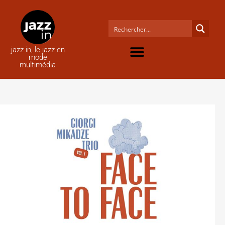
jazz in, le jazz en
mode
multimédia