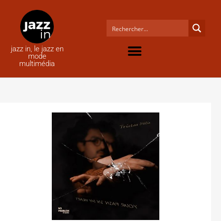
jazz in, le jazz en
mode
multimédia