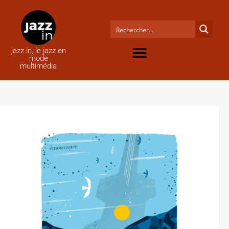
jazz in, le jazz en
mode
multimédia