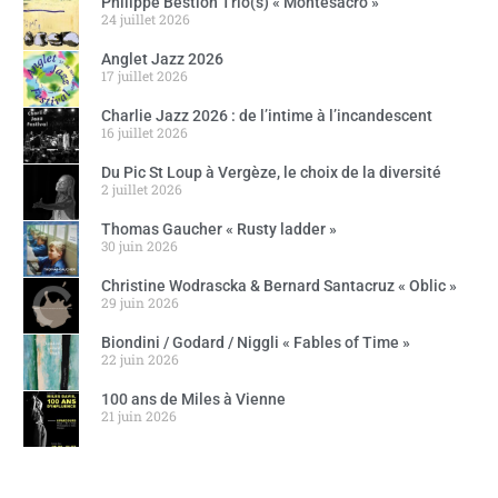
Philippe Bestion Trio(s) « Montesacro »
24 juillet 2026
Anglet Jazz 2026
17 juillet 2026
Charlie Jazz 2026 : de l’intime à l’incandescent
16 juillet 2026
Du Pic St Loup à Vergèze, le choix de la diversité
2 juillet 2026
Thomas Gaucher « Rusty ladder »
30 juin 2026
Christine Wodrascka & Bernard Santacruz « Oblic »
29 juin 2026
Biondini / Godard / Niggli « Fables of Time »
22 juin 2026
100 ans de Miles à Vienne
21 juin 2026