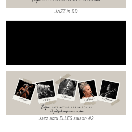
JAZZ in BD
Jazz actu·ELLES saison #2